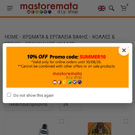
0
HOME
-
ΧΡΩΜΑΤΑ & ΕΡΓΑΛΕΙΑ ΒΑΦΗΣ
-
ΚΟΛΛΕΣ &
ΣΤΟΚΟΙ
-
ΕΠΟΞΕΙΔΙΚΕΣ ΚΟΛΛΕΣ
×
ΕΠΟΞΕΙΔΙΚΕΣ ΚΟΛΛΕΣ
Φίλτρα
Ταξινόμηση
Προβολή
Do not show this again