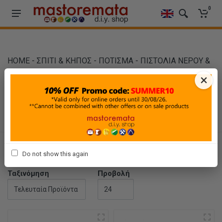
0
HOME
-
ΣΠΙΤΙ & ΚΗΠΟΣ
-
ΠΟΤΙΣΜΑ
-
ΠΙΣΤΟΛΙΑ ΝΕΡΟΥ &
ΣΥΝΔΕΣΜΟΙ
×
ΠΙΣΤΟΛΙΑ ΝΕΡΟΥ &
ΣΥΝΔΕΣΜΟΙ
Φίλτρα
Do not show this again
Ταξινόμηση
Προβολή