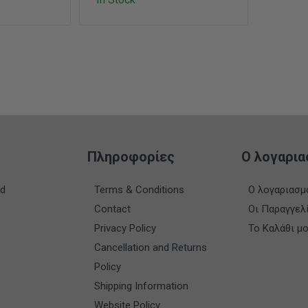
Πληροφορίες
Ο λογαρια
nd
Terms & Conditions
Ο λογαριασμ
Contact
Οι Παραγγελ
Privacy Policy
Το Καλάθι μ
Cancellation and Returns
Policy
Shipping Information
Website Policy