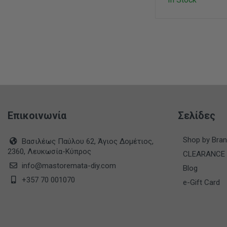
Επικοινωνία
Σελίδες
Shop by Bra
Βασιλέως Παύλου 62, Άγιος Δομέτιος,
2360, Λευκωσία-Κύπρος
CLEARANCE
info@mastoremata-diy.com
Blog
+357 70 001070
e-Gift Card