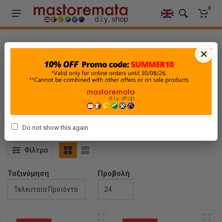
0
×
HOME
-
POWER TOOLS OFFERS
-
ΗΛΕΚΤΡΙΚΑ ΕΡΓΑΛΕΙΑ
-
ΔΡΑΠΑΝΟΚΑΤΣΑΒΙΔΑ ΜΠΑΤΑΡΙΑΣ
ΔΡΑΠΑΝΟΚΑΤΣΑΒΙΔΑ
ΜΠΑΤΑΡΙΑΣ
Do not show this again
Φίλτρα
Ταξινόμηση
Προβολή