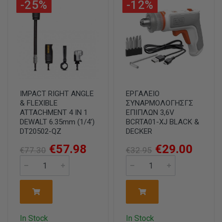
-25%
-12%
IMPACT RIGHT ANGLE
ΕΡΓΑΛΕΙΟ
& FLEXIBLE
ΣΥΝΑΡΜΟΛΟΓΗΣΓΣ
ATTACHMENT 4 IN 1
ΕΠΙΠΛΩΝ 3,6V
DEWALT 6.35mm (1/4')
BCRTA01-XJ BLACK &
DT20502-QZ
DECKER
€57.98
€29.00
€77.30
€32.95
In Stock
In Stock