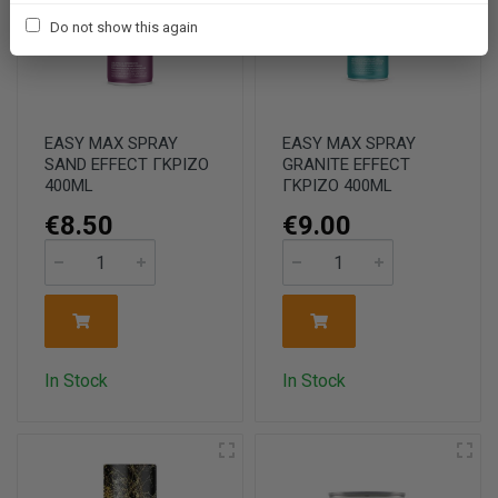
Do not show this again
EASY MAX SPRAY
EASY MAX SPRAY
SAND EFFECT ΓΚΡΙΖΟ
GRANITE EFFECT
400ML
ΓΚΡΙΖΟ 400ML
€8.50
€9.00
In Stock
In Stock