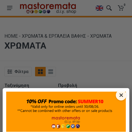
0
HOME
-
ΧΡΩΜΑΤΑ & ΕΡΓΑΛΕΙΑ ΒΑΦΗΣ
-
ΧΡΩΜΑΤΑ
ΧΡΩΜΑΤΑ
Φίλτρα
Ταξινόμηση
Προβολή
×