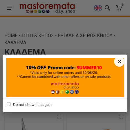
0
HOME
-
ΣΠΙΤΙ & ΚΗΠΟΣ
-
ΕΡΓΑΛΕΙΑ ΧΕΙΡΟΣ ΚΗΠΟΥ
-
ΚΛΑΔΕΜΑ
ΚΛΑΔΕΜΑ
×
Φίλτρα
Ταξινόμηση
Προβολή
Do not show this again