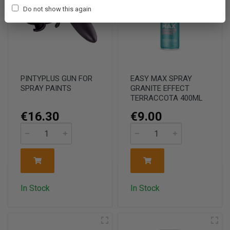
Do not show this again
PINTYPLUS GUN FOR
EASY MAX SPRAY
SPRAY PAINTS
GRANITE EFFECT
TERRACCOTA 400ML
€16.30
€9.00
In Stock
In Stock