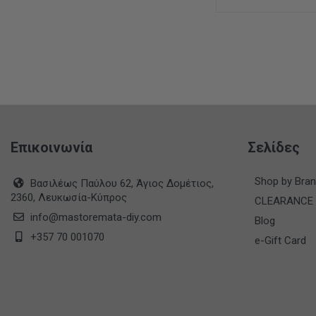
Επικοινωνία
Σελίδες
Shop by Bra
Βασιλέως Παύλου 62, Άγιος Δομέτιος,
2360, Λευκωσία-Κύπρος
CLEARANCE
info@mastoremata-diy.com
Blog
+357 70 001070
e-Gift Card