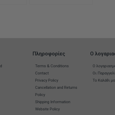
Πληροφορίες
Ο λογαρια
nd
Terms & Conditions
Ο λογαριασμ
Contact
Οι Παραγγελ
Privacy Policy
Το Καλάθι μ
Cancellation and Returns
Policy
Shipping Information
Website Policy