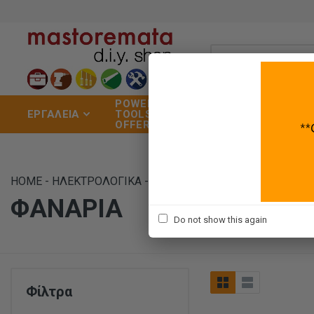
POWER
ΣΠΙΤΙ
ΧΡΩ
ΕΡΓΑΛΕΙΑ
TOOLS
&
ΕΡΓ
OFFERS
ΚΗΠΟΣ
ΒΑΦ
HOME
-
ΗΛΕΚΤΡΟΛΟΓΙΚΑ
-
ΦΩΤΙΣΜΟΣ
-
ΦΑΝΑΡΙΑ
ΦΑΝΑΡΙΑ
Do not show this again
Φίλτρα