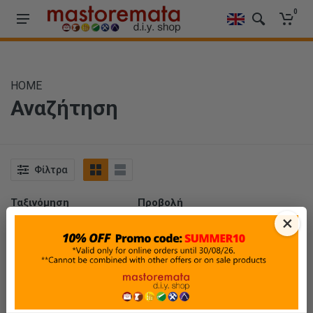
0
HOME
Αναζήτηση
Φίλτρα
Ταξινόμηση
Προβολή
×