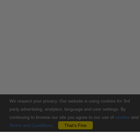
We respect your privacy. Our website is using cookies for 3rd
party advertising, analytics, language and user settings. By
continuing to browse our site you agree to our use of
cookies
and
Terms and Conditions
.
That's Fine