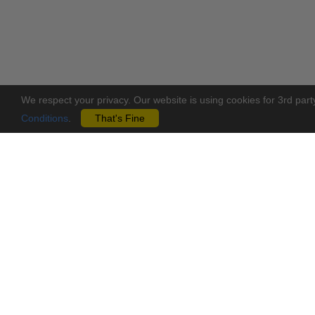
We respect your privacy. Our website is using cookies for 3rd part
Conditions
.
That's Fine
Επικοινωνία
Σελίδες
Shop by Bra
Βασιλέως Παύλου 62, Άγιος Δομέτιος,
2360, Λευκωσία-Κύπρος
CLEARANCE
info@mastoremata-diy.com
Blog
+357 70 001070
e-Gift Card