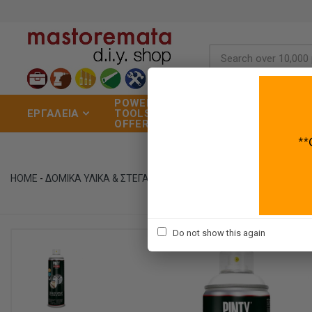
POWER
ΣΠΙΤΙ
ΧΡΩ
ΕΡΓΑΛΕΙΑ
TOOLS
&
ΕΡΓ
OFFERS
ΚΗΠΟΣ
ΒΑΦ
HOME
-
ΔΟΜΙΚΑ ΥΛΙΚΑ & ΣΤΕΓΑΝΩΣΗ
-
ΜΟΝΩΤΙΚΑ ΥΛΙΚΑ
-
ΑΣΦΑΛΤΙΚ
Do not show this again