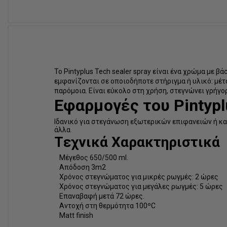
Το Pintyplus Tech sealer spray είναι ένα χρώμα με 
εμφανίζονται σε οποιοδήποτε στήριγμα ή υλικό: μέτ
παρόμοια.
Είναι εύκολο στη χρήση, στεγνώνει γρήγο
Εφαρμογές του Pintypl
Ιδανικό για στεγάνωση εξωτερικών επιφανειών ή κα
άλλα.
Tεχνικά Χαρακτηριστικά
Μέγεθος 650/500 ml.
Απόδοση 3m2
Χρόνος στεγνώματος για μικρές ρωγμές: 2 ώρες
Χρόνος στεγνώματος για μεγάλες ρωγμές: 5 ώρες
Επαναβαφή μετά 72 ώρες.
Αντοχή στη θερμότητα 100ºC
Matt finish