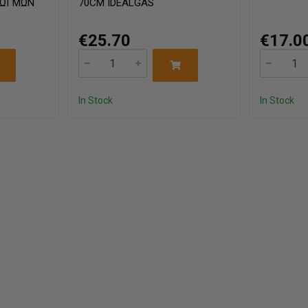
ΡΩΓΜΩΝ
70CM IDEALGAS
€25.70
€17.0
In Stock
In Stock