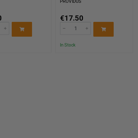
PROVIDUS
0
€17.50
In Stock