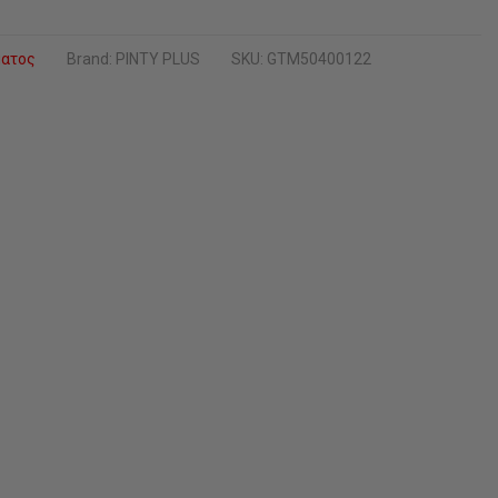
ματος
Brand:
PINTY PLUS
SKU: GTM50400122