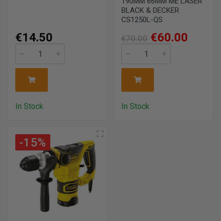
190MM 66MM ΜΕ LASER
BLACK & DECKER
CS1250L-QS
€14.50
€60.00
€70.00
In Stock
In Stock
-15%