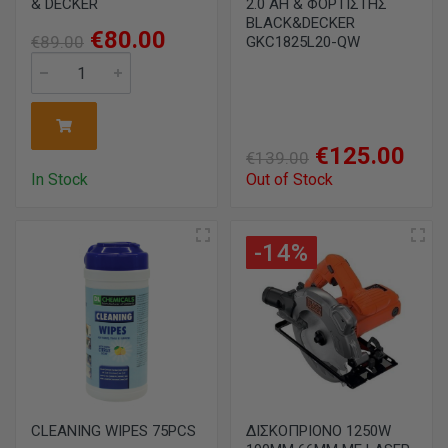
& DECKER
2.0 AH & ΦΟΡΤΙΣΤΗΣ
BLACK&DECKER
€80.00
€89.00
GKC1825L20-QW
€125.00
€139.00
In Stock
Out of Stock
-14%
CLEANING WIPES 75PCS
ΔΙΣΚΟΠΡΙΟΝΟ 1250W