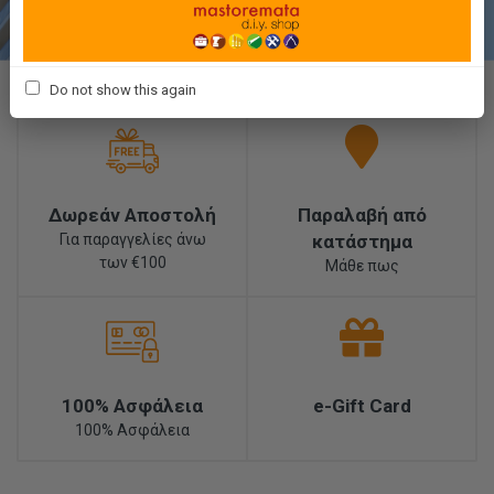
Do not show this again
Δωρεάν Αποστολή
Παραλαβή από
Για παραγγελίες άνω
κατάστημα
των €100
Μάθε πως
100% Ασφάλεια
e-Gift Card
100% Ασφάλεια